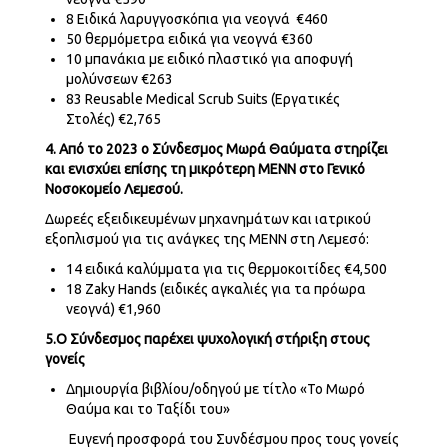
8 Ειδικά λαρυγγοσκόπια για νεογνά
€460
50 θερμόμετρα ειδικά για νεογνά
€360
10 μπανάκια με ειδικό πλαστικό για αποφυγή
μολύνσεων
€263
83 Reusable Medical Scrub Suits (Εργατικές
Στολές) €2,765
4.
Από το 2023 ο Σύνδεσμος Μωρά Θαύματα στηρίζει
και ενισχύει επίσης τη μικρότερη ΜΕΝΝ στο Γενικό
Νοσοκομείο Λεμεσού.
Δωρεές εξειδικευμένων μηχανημάτων και ιατρικού
εξοπλισμού για τις ανάγκες της ΜΕΝΝ στη Λεμεσό:
14 ειδικά καλύμματα για τις θερμοκοιτίδες
€4,500
18
Zaky
Hands
(ειδικές αγκαλιές για τα πρόωρα
νεογνά)
€1,960
5.Ο Σύνδεσμος παρέχει ψυχολογική στήριξη στους
γονείς
Δημιουργία βιβλίου/οδηγού με τίτλο «Το Μωρό
Θαύμα και το Ταξίδι του»
Ευγενή προσφορά του Συνδέσμου προς τους γονείς