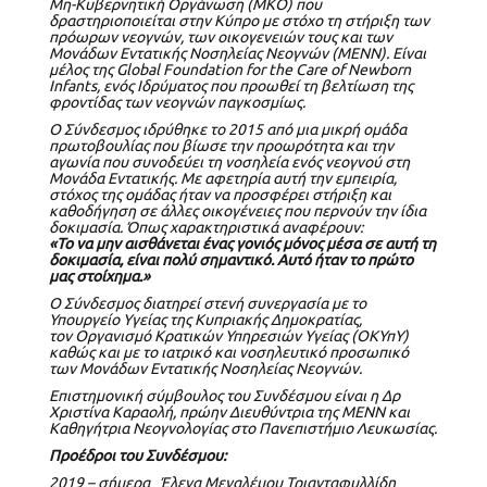
Μη-Κυβερνητική Οργάνωση (ΜΚΟ) που
δραστηριοποιείται στην Κύπρο με στόχο τη στήριξη των
πρόωρων νεογνών, των οικογενειών τους και των
Μονάδων Εντατικής Νοσηλείας Νεογνών (ΜΕΝΝ). Είναι
μέλος της
Global
Foundation
for
the
Care
of
Newborn
Infants
, ενός Ιδρύματος που προωθεί τη βελτίωση της
φροντίδας των νεογνών παγκοσμίως.
Ο Σύνδεσμος ιδρύθηκε το 2015 από μια μικρή ομάδα
πρωτοβουλίας που βίωσε την προωρότητα και την
αγωνία που συνοδεύει τη νοσηλεία ενός νεογνού στη
Μονάδα Εντατικής. Με αφετηρία αυτή την εμπειρία,
στόχος της ομάδας ήταν να προσφέρει στήριξη και
καθοδήγηση σε άλλες οικογένειες που περνούν την ίδια
δοκιμασία. Όπως χαρακτηριστικά αναφέρουν:
«Το να μην αισθάνεται ένας γονιός μόνος μέσα σε αυτή τη
δοκιμασία, είναι πολύ σημαντικό. Αυτό ήταν το πρώτο
μας στοίχημα.»
Ο Σύνδεσμος διατηρεί στενή συνεργασία με το
Υπουργείο Υγείας της Κυπριακής Δημοκρατίας
,
τον
Οργανισμό Κρατικών Υπηρεσιών Υγείας (ΟΚΥπΥ)
καθώς και με το ιατρικό και νοσηλευτικό προσωπικό
των Μονάδων Εντατικής Νοσηλείας Νεογνών.
Επιστημονική σύμβουλος του Συνδέσμου είναι η Δρ
Χριστίνα Καραολή
, πρώην Διευθύντρια της ΜΕΝΝ και
Καθηγήτρια Νεογνολογίας στο
Πανεπιστήμιο Λευκωσίας
.
Προέδροι του Συνδέσμου:
2019 – σήμερα
Έλενα Μεγαλέμου Τριανταφυλλίδη