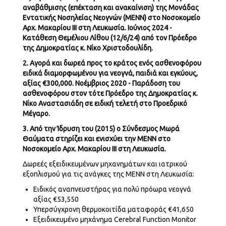
αναβάθμισης (επέκταση και ανακαίνιση) της Μονάδας
Εντατικής Νοσηλείας Νεογνών (
MENN
) στο Νοσοκομείο
Αρχ. Μακαρίου ΙΙΙ στη Λευκωσία. Ιούνιος 2024 -
Κατάθεση Θεμέλιου Λίθου (12/6/24) από τον Πρόεδρο
της Δημοκρατίας κ. Νίκο Χριστοδουλίδη.
2. Αγορά και δωρεά προς το κράτος ενός ασθενοφόρου
ειδικά διαμορφωμένου για νεογνά, παιδιά και εγκύους,
αξίας
€300,000. Νοέμβριος 2020 - Παράδοση του
ασθενοφόρου στον τότε Πρόεδρο της Δημοκρατίας κ.
Νίκο Αναστασιάδη σε ειδική τελετή στο Προεδρικό
Μέγαρο.
3. Από την Ίδρυση του (2015) ο Σύνδεσμος Μωρά
Θαύματα στηρίζει και ενισχύει την
MEΝN
στο
Νοσοκομείο Αρχ. Μακαρίου ΙΙΙ στη Λευκωσία.
Δωρεές εξειδικευμένων μηχανημάτων και ιατρικού
εξοπλισμού για τις ανάγκες της
MEΝN
στη Λευκωσία:
Ειδικός αναπνευστήρας για πολύ πρόωρα νεογνά
αξίας
€53,550
Υπερσύγχρονη θερμοκοιτίδα ματαφοράς €41,650
Εξειδικευμένο μηχάνημα Cerebral Function Monitor