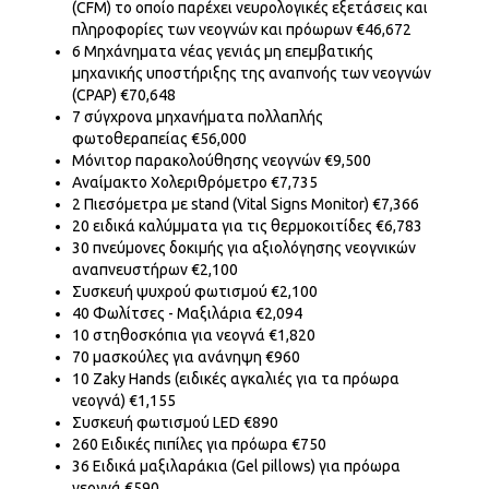
(CFM) το οποίο παρέχει νευρολογικές εξετάσεις και
πληροφορίες των νεογνών και πρόωρων
€46,672
6 Μηχάνηματα νέας γενιάς μη επεμβατικής
μηχανικής υποστήριξης της αναπνοής των νεογνών
(
CPAP
)
€70,648
7 σύγχρονα μηχανήματα πολλαπλής
φωτοθεραπείας
€56,000
Μόνιτορ παρακολούθησης νεογνών €9,500
Αναίμακτο Χολεριθρόμετρο €7,735
2 Πιεσόμετρα με stand (Vital Signs Monitor) €7,366
20 ειδικά καλύμματα για τις θερμοκοιτίδες
€6,783
30 πνεύμονες δοκιμής για αξιολόγησης νεογνικών
αναπνευστήρων
€2,100
Συσκευή ψυχρού φωτισμού €2,100
40 Φωλίτσες - Μαξιλάρια €2,094
10 στηθοσκόπια για νεογνά €1,820
70 μασκούλες για ανάνηψη €960
10
Zaky
Hands
(ειδικές αγκαλιές για τα πρόωρα
νεογνά) €1,155
Συσκευή φωτισμού LED €890
260 Ειδικές πιπίλες για πρόωρα €750
36 Ειδικά μαξιλαράκια (
Gel
pillows
) για πρόωρα
νεογνά
€590