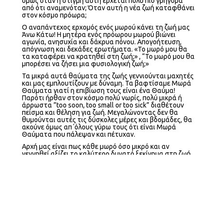
όμως όταν η στιγμή αυτή έρχεται πολύ πιο γρήγορα
από ότι αναμενόταν; Όταν αυτή η νέα ζωή καταφθάνει
στον κόσμο πρόωρα;
Ο αναπάντεχος ερχομός ενός μωρού κάνει τη ζωή μας
Άνω Κάτω! Η μητέρα ενός πρόωρου μωρού βιώνει
αγωνία, ανησυχία και δάκρυα πόνου. Απογοήτευση,
απόγνωση και δεκάδες ερωτήματα. «Το μωρό μου θα
τα καταφέρει να κρατηθεί στη ζωή;» , “Το μωρό μου θα
μπορέσει να ζήσει μια φυσιολογική ζωή;»
Τα μικρά αυτά θαύματα της ζωής γεννιούνται μαχητές
και μας εμπλουτίζουν με δύναμη. Τα βαφτίσαμε Μωρά
Θαύματα γιατί η επιβίωση τους είναι ένα Θαύμα!
Παρότι ήρθαν στον κόσμο πολύ νωρίς, πολύ μικρά ή
άρρωστα ”too soon, too small or too sick” διαθέτουν
πείσμα και θέληση για ζωή. Μεγαλώνοντας δεν θα
θυμούνται αυτές τις δύσκολες μέρες και βδομάδες, θα
ακούνε όμως απ΄όλους γύρω τους ότι είναι Μωρά
Θαύματα που πάλεψαν και πέτυχαν.
Αρχή μας είναι πως κάθε μωρό όσο μικρό και αν
γεννηθεί αξίζει το καλύτερο δυνατό ξεκίνημα στη ζωή
του. Τα Μωρά Θαύματα δεν έχουν φωνή. Η φωνή τους
είμαστε όλοι εμείς που στεκόμαστε δίπλα τους και τα
στηρίζουμε με αγάπη.
Αποστολή μας είναι τα Μωρά Θαύματα να έχουν τις
καλύτερες συνθήκες διαβίωσης για να βγουν νικητές.
Πρωταρχικός στόχος μας είναι η αναβάθμιση της
Μονάδας Εντατικής Νοσηλείας Νεογνών (ΜΕΝΝ) στο