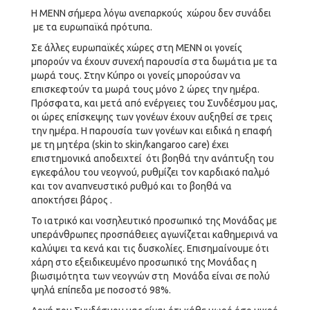
Η ΜΕΝΝ σήμερα λόγω ανεπαρκούς χώρου δεν συνάδει
με τα ευρωπαϊκά πρότυπα.
Σε άλλες ευρωπαϊκές χώρες στη ΜΕΝΝ οι γονείς
μπορούν να έχουν συνεχή παρουσία στα δωμάτια με τα
μωρά τους. Στην Κύπρο οι γονείς μπορούσαν να
επισκεφτούν τα μωρά τους μόνο 2 ώρες την ημέρα.
Πρόσφατα, και μετά από ενέργειες του Συνδέσμου μας,
οι ώρες επίσκεψης των γονέων έχουν αυξηθεί σε τρεις
την ημέρα. Η παρουσία των γονέων και ειδικά η επαφή
με τη μητέρα (skin to skin/kangaroo care) έχει
επιστημονικά αποδειχτεί ότι βοηθά την ανάπτυξη του
εγκεφάλου του νεογνού, ρυθμίζει τον καρδιακό παλμό
και τον αναπνευστικό ρυθμό και το βοηθά να
αποκτήσει βάρος .
Το ιατρικό και νοσηλευτικό προσωπικό της Μονάδας με
υπεράνθρωπες προσπάθειες αγωνίζεται καθημερινά να
καλύψει τα κενά και τις δυσκολίες. Επισημαίνουμε ότι
χάρη στο εξειδικευμένο προσωπικό της Μονάδας η
βιωσιμότητα των νεογνών στη Μονάδα είναι σε πολύ
ψηλά επίπεδα με ποσοστό 98%.