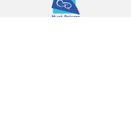
Copyright © Σύνδεσμος
Μωρά Θαύματα. All rights reserved.
ΗΜΕΡΟΛΟΓΙΟ
ΚΑΝΕ ΕΙΣΦΟΡΑ
ΓΙΝΕ ΜΕΛΟΣ
ΔΡΑΣΕΙΣ
ΑΝΑΚΟΙΝΩΣΕΙΣ
Παντελή Κατελάρη 21, Libra House,
Γραφείο 304,
1097 Λευκωσία
Τ:
96 820 000
E
:
morathavmata@gmail.com
Ώρες Λειτουργίας Γραφείου: Δευτέρα -
Παρασκευή,