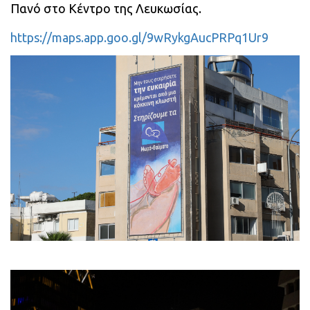
Πανό στο Κέντρο της Λευκωσίας.
https://maps.app.goo.gl/9wRykgAucPRPq1Ur9