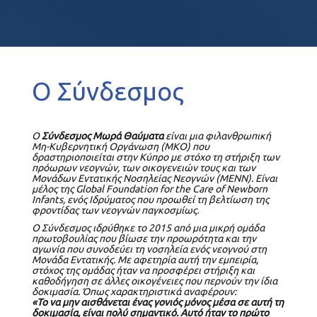
Ο Σύνδεσμος
Ο
Σύνδεσμος Μωρά Θαύματα
είναι μια φιλανθρωπική
Μη-Κυβερνητική Οργάνωση (ΜΚΟ) που
δραστηριοποιείται στην Κύπρο με στόχο τη στήριξη των
πρόωρων νεογνών, των οικογενειών τους και των
Μονάδων Εντατικής Νοσηλείας Νεογνών (ΜΕΝΝ). Είναι
μέλος της
Global
Foundation
for
the
Care
of
Newborn
Infants
, ενός Ιδρύματος που προωθεί τη βελτίωση της
φροντίδας των νεογνών παγκοσμίως.
Ο Σύνδεσμος ιδρύθηκε το 2015 από μια μικρή ομάδα
πρωτοβουλίας που βίωσε την προωρότητα και την
αγωνία που συνοδεύει τη νοσηλεία ενός νεογνού στη
Μονάδα Εντατικής. Με αφετηρία αυτή την εμπειρία,
στόχος της ομάδας ήταν να προσφέρει στήριξη και
καθοδήγηση σε άλλες οικογένειες που περνούν την ίδια
δοκιμασία. Όπως χαρακτηριστικά αναφέρουν:
«Το να μην αισθάνεται ένας γονιός μόνος μέσα σε αυτή τη
δοκιμασία, είναι πολύ σημαντικό. Αυτό ήταν το πρώτο