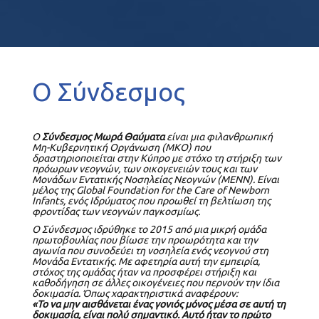
Ο Σύνδεσμος
Ο
Σύνδεσμος Μωρά Θαύματα
είναι μια φιλανθρωπική
Μη-Κυβερνητική Οργάνωση (ΜΚΟ) που
δραστηριοποιείται στην Κύπρο με στόχο τη στήριξη των
πρόωρων νεογνών, των οικογενειών τους και των
Μονάδων Εντατικής Νοσηλείας Νεογνών (ΜΕΝΝ). Είναι
μέλος της
Global
Foundation
for
the
Care
of
Newborn
Infants
, ενός Ιδρύματος που προωθεί τη βελτίωση της
φροντίδας των νεογνών παγκοσμίως.
Ο Σύνδεσμος ιδρύθηκε το 2015 από μια μικρή ομάδα
πρωτοβουλίας που βίωσε την προωρότητα και την
αγωνία που συνοδεύει τη νοσηλεία ενός νεογνού στη
Μονάδα Εντατικής. Με αφετηρία αυτή την εμπειρία,
στόχος της ομάδας ήταν να προσφέρει στήριξη και
καθοδήγηση σε άλλες οικογένειες που περνούν την ίδια
δοκιμασία. Όπως χαρακτηριστικά αναφέρουν:
«Το να μην αισθάνεται ένας γονιός μόνος μέσα σε αυτή τη
δοκιμασία, είναι πολύ σημαντικό. Αυτό ήταν το πρώτο